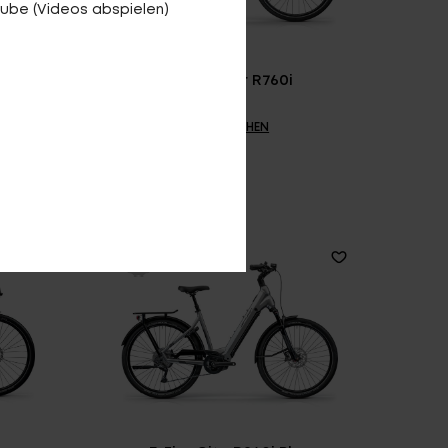
ube (Videos abspielen)
E-Fire Tour R760i
VERGLEICHEN