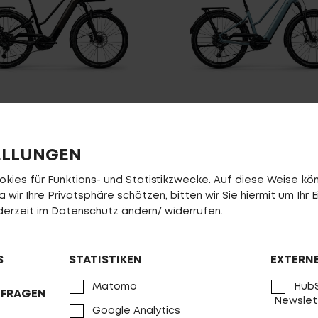
ountry R2000 T ABS
Country R2000 T
VERGLEICHEN
VERGLEICHEN
ELLUNGEN
ies für Funktions- und Statistikzwecke. Auf diese Weise könn
wir Ihre Privatsphäre schätzen, bitten wir Sie hiermit um Ihr E
jederzeit im Datenschutz ändern/ widerrufen.
S
STATISTIKEN
EXTERN
Matomo
HubS
NFRAGEN
Newslet
Google Analytics