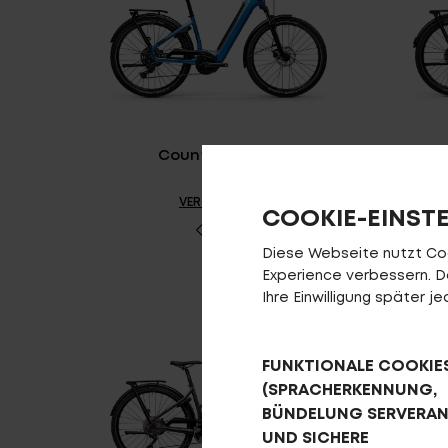
Country R800 L
C
VERGLEICHEN
COOKIE-EINST
Diese Webseite nutzt Cook
Experience verbessern. Da 
Ihre Einwilligung später 
FUNKTIONALE COOKIE
(SPRACHERKENNUNG,
BÜNDELUNG SERVERA
UND SICHERE