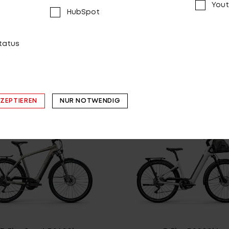
Yout
HubSpot
E-Fire Tour R2600i
E-Fire Tour R860i
status
VERGLEICHEN
VERGLEICHEN
KZEPTIEREN
NUR NOTWENDIG