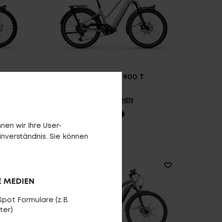
Country R900 T
VERGLEICHEN
en wir Ihre User-
inverständnis. Sie können
E MEDIEN
pot Formulare (z.B.
ter)