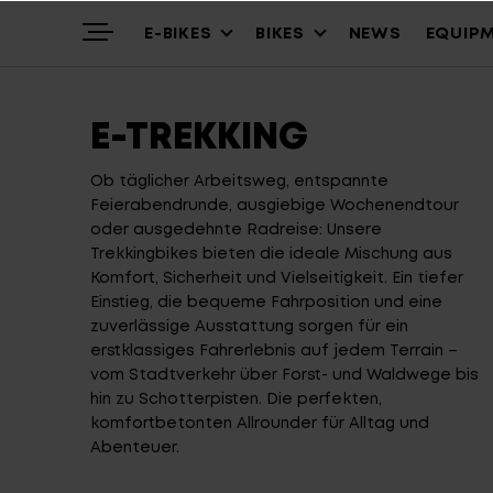
E-BIKES
BIKES
NEWS
EQUIP
E-TREKKING
Highlights
Mountain
Mountainbikes
Ob täglicher Arbeitsweg, entspannte
Feierabendrunde, ausgiebige Wochenendtour
oder ausgedehnte Radreise: Unsere
Über uns
Trekking
Cross – Urban
Trekkingbikes bieten die ideale Mischung aus
Komfort, Sicherheit und Vielseitigkeit. Ein tiefer
Einstieg, die bequeme Fahrposition und eine
zuverlässige Ausstattung sorgen für ein
Service
Gravel & Commute
Youth & Kids
erstklassiges Fahrerlebnis auf jedem Terrain –
vom Stadtverkehr über Forst- und Waldwege bis
hin zu Schotterpisten. Die perfekten,
Stories
Cargo & City
Alle Modelle
komfortbetonten Allrounder für Alltag und
Abenteuer.