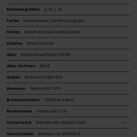
Rahmengrößen
S, M, L, XL
Farbe
mattschwarz (anthrazit/grau)
Motor
Bosch Active Line Plus Gen3
Display
Bosch Intuvia
Akku
Bosch PowerPack 500Wh
Akku-Schloss
ABUS
Gabel
SR Suntour NEX-E25
Bremsen
Tektro HD-T275
Bremsscheiben
TR180-16 6-Bolt
Bremshebel
Tektro HD-T275
Schaltwerk
Shimano RD-M3000-SGS
Schalthebel
Shimano SL-M2000-R