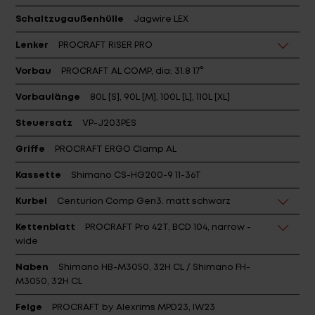
Schaltzugaußenhülle
Jagwire LEX
Lenker
PROCRAFT RISER PRO
Vorbau
PROCRAFT AL COMP, dia: 31.8 17°
Vorbaulänge
80L [S], 90L [M], 100L [L], 110L [XL]
Steuersatz
VP-J203PES
Griffe
PROCRAFT ERGO Clamp AL
Kassette
Shimano CS-HG200-9 11-36T
Kurbel
Centurion Comp Gen3. matt schwarz
Kettenblatt
PROCRAFT Pro 42T, BCD 104, narrow -
wide
Naben
Shimano HB-M3050, 32H CL / Shimano FH-
M3050, 32H CL
Felge
PROCRAFT by Alexrims MPD23, IW23