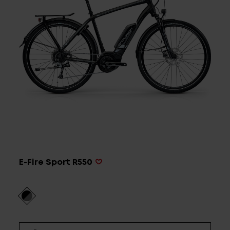
Service
Stories
Partner
Top-Links
Finde dein Bike
E-Fire Sport R550
Jetzt zu unserem Newsletter anmelden
Karriere bei CENTURION
Händlersuche
Wir sind Qualität