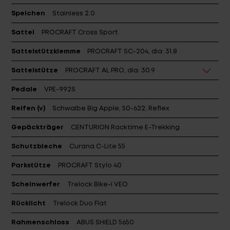
Speichen
Stainless 2.0
Sattel
PROCRAFT Cross Sport
Sattelstützklemme
PROCRAFT SC-204, dia: 31.8
Sattelstütze
PROCRAFT AL PRO, dia: 30.9
Pedale
VPE-992S
Reifen (v)
Schwalbe Big Apple, 50-622, Reflex
Gepäckträger
CENTURION Racktime E-Trekking
Schutzbleche
Curana C-Lite 55
Parkstütze
PROCRAFT Stylo 40
Scheinwerfer
Trelock Bike-i VEO
Rücklicht
Trelock Duo Flat
Rahmenschloss
ABUS SHIELD 5650