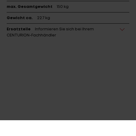
max. Gesamtgewicht
150 kg
Gewicht ca.
22.7 kg
Ersatzteile
Informieren Sie sich bei Ihrem
CENTURION-Fachhändler
GEOMETRIE