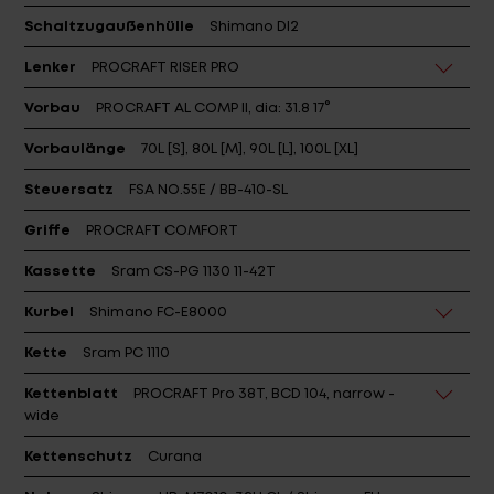
Schalthebel
Shimano SW-E6010-R
Schaltzugaußenhülle
Shimano DI2
Lenker
PROCRAFT RISER PRO
Vorbau
PROCRAFT AL COMP II, dia: 31.8 17°
Vorbaulänge
70L [S], 80L [M], 90L [L], 100L [XL]
Steuersatz
FSA NO.55E / BB-410-SL
Griffe
PROCRAFT COMFORT
Kassette
Sram CS-PG 1130 11-42T
Kurbel
Shimano FC-E8000
Kette
Sram PC 1110
Kettenblatt
PROCRAFT Pro 38T, BCD 104, narrow -
wide
Kettenschutz
Curana