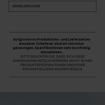
Fragen - Antworten / FAQ
HÄNDLERSUCHE
Finde die richtige Rahmengröße
Aufgrund von Produktions- und Lieferzeiten
einzelner Zulieferer sind wir mitunter
gezwungen, Spezifikationen sehr kurzfristig
anzupassen.
BITTE BEACHTEN SIE, DASS SICH DIESE
ÄNDERUNGEN MÖGLICHERWEISE NICHT IN DEN
PRODUKTSPEZIFIKATIONEN UND/ODER
PRODUKTBILDERN WIDERSPIEGELN.