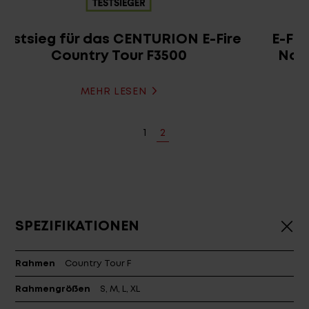
E-Fire Country Tour F3500 erhält die
Note „Sehr gut“ in der ElektroRad
(01/2019)
MEHR LESEN
1
2
SPEZIFIKATIONEN
Rahmen
Country Tour F
Rahmengrößen
S, M, L, XL