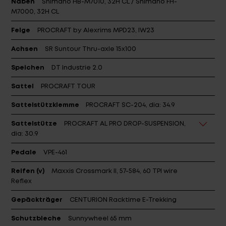
Naben
Shimano HB-M7010, 32H CL / Shimano FH-
M7000, 32H CL
Felge
PROCRAFT by Alexrims MPD23, IW23
Achsen
SR Suntour Thru-axle 15x100
Speichen
DT Industrie 2.0
Sattel
PROCRAFT TOUR
Sattelstützklemme
PROCRAFT SC-204, dia: 34.9
Sattelstütze
PROCRAFT AL PRO DROP-SUSPENSION,
dia: 30.9
Pedale
VPE-461
Reifen (v)
Maxxis Crossmark II, 57-584, 60 TPI wire
Reflex
Gepäckträger
CENTURION Racktime E-Trekking