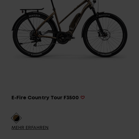
Service
Stories
Partner
Top-Links
Finde dein Bike
E-Fire Country Tour F3500
Jetzt zu unserem Newsletter anmelden
Karriere bei CENTURION
Händlersuche
MEHR ERFAHREN
Wir sind Qualität