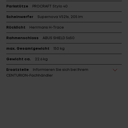
Schutzbleche
Sunnywheel 65 mm
Parkstütze
PROCRAFT Stylo 40
Scheinwerfer
Supernova V521s, 205 lm
Rücklicht
Herrmans H-Trace
Rahmenschloss
ABUS SHIELD 5650
max. Gesamtgewicht
150 kg
Gewicht ca.
22.6 kg
Ersatzteile
Informieren Sie sich bei Ihrem
CENTURION-Fachhändler