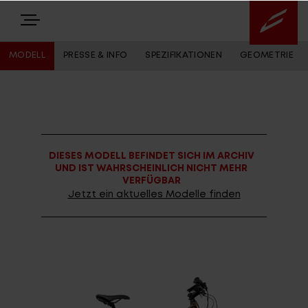
MODELL
PRESSE & INFO
SPEZIFIKATIONEN
GEOMETRIE
E-BIKES
BIKES
DIESES MODELL BEFINDET SICH IM ARCHIV
NEWS
UND IST WAHRSCHEINLICH NICHT MEHR
VERFÜGBAR
EQUIPMENT
Jetzt ein aktuelles Modelle finden
Highlights
Über uns