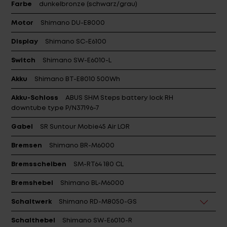
Farbe
dunkelbronze (schwarz/grau)
Motor
Shimano DU-E8000
Display
Shimano SC-E6100
Switch
Shimano SW-E6010-L
Akku
Shimano BT-E8010 500Wh
Akku-Schloss
ABUS SHM Steps battery lock RH
downtube type P/N37196-7
Gabel
SR Suntour Mobie45 Air LOR
Bremsen
Shimano BR-M6000
Bremsscheiben
SM-RT64 180 CL
Bremshebel
Shimano BL-M6000
Schaltwerk
Shimano RD-M8050-GS