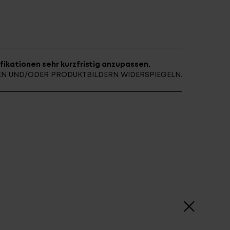
E ARCHIV
FINDE DEIN E-BIKE
fikationen sehr kurzfristig anzupassen.
NEN UND/ODER PRODUKTBILDERN WIDERSPIEGELN.