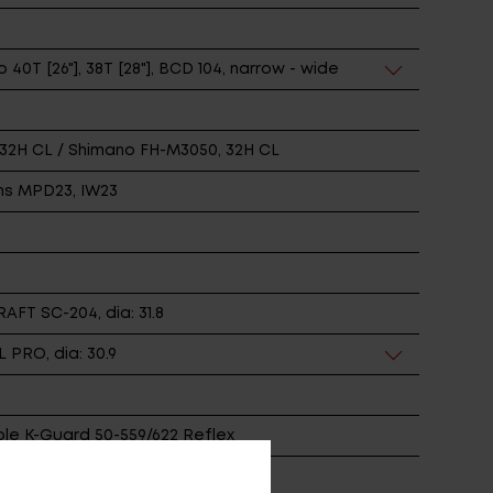
0T [26"], 38T [28"], BCD 104, narrow - wide
32H CL / Shimano FH-M3050, 32H CL
ms MPD23, IW23
FT SC-204, dia: 31.8
PRO, dia: 30.9
le K-Guard 50-559/622 Reflex
Racktime E-Trekking