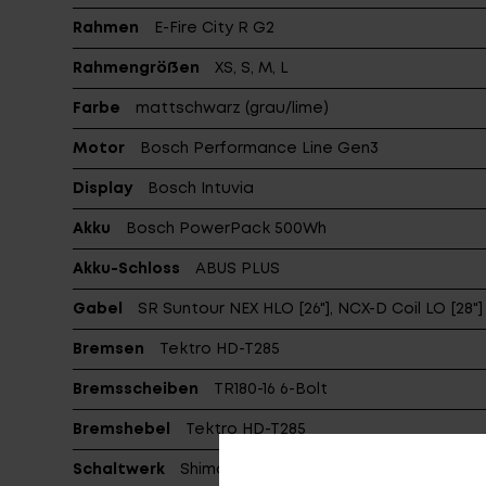
Rahmen
E-Fire City R G2
Rahmengrößen
XS, S, M, L
Farbe
mattschwarz (grau/lime)
Motor
Bosch Performance Line Gen3
Display
Bosch Intuvia
Akku
Bosch PowerPack 500Wh
Akku-Schloss
ABUS PLUS
Gabel
SR Suntour NEX HLO [26"], NCX-D Coil LO [28"]
Bremsen
Tektro HD-T285
Bremsscheiben
TR180-16 6-Bolt
Bremshebel
Tektro HD-T285
Schaltwerk
Shimano RD-M592-SGS