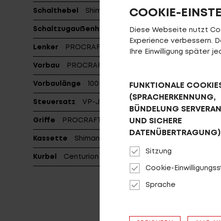
COOKIE-EINST
Schalthebel
Shimano SL-M2000-R
Schaltzugaußenhülle
Jagwire LEX
Diese Webseite nutzt Cook
Experience verbessern. Da 
Lenker
PROCRAFT CITY COMP
Ihre Einwilligung später 
Vorbau
PROCRAFT AL ADJUSTABLE PRO, dia: 31.8
Vorbaulänge
100L
FUNKTIONALE COOKIE
(SPRACHERKENNUNG,
Steuersatz
VP-J203PES
BÜNDELUNG SERVERA
UND SICHERE
Griffe
PROCRAFT ERGO Clamp AL
DATENÜBERTRAGUNG)
Kassette
Shimano CS-HG200-9 11-36T
Sitzung
Kurbel
Centurion Comp Gen3. matt schwarz
Cookie-Einwilligungs
Sprache