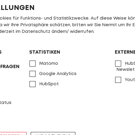
ELLUNGEN
Schutzbleche
Curana C-Li
Parkstütze
PROCRAFT Styl
ies für Funktions- und Statistikzwecke. Auf diese Weise könn
wir Ihre Privatsphäre schätzen, bitten wir Sie hiermit um Ihr E
Scheinwerfer
Trelock Bike-
jederzeit im Datenschutz ändern/ widerrufen.
Rücklicht
Trelock Duo Flat
Rahmenschloss
ABUS SHIE
S
STATISTIKEN
EXTERN
max. Gesamtgewicht
150 
Matomo
HubS
NFRAGEN
Newslet
Gewicht ca.
24.0 kg
Google Analytics
Yout
HubSpot
Ersatzteile
Informieren Si
status