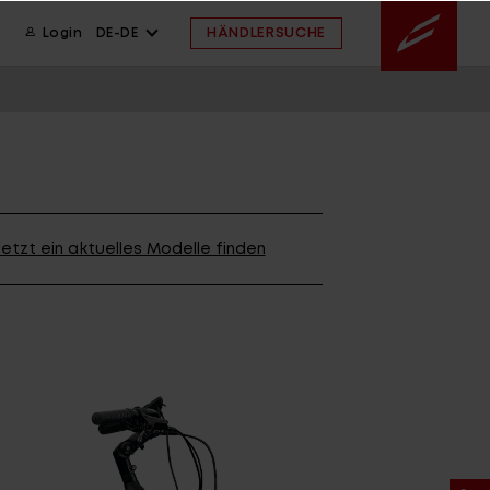
HÄNDLERSUCHE
Login
DE-DE
ION
wsletter anmelden
ION
etzt ein aktuelles Modelle finden
ION
 FAQ
ahmengröße
ssistent
 FAQ
 FAQ
ahmengröße
E ARCHIV
FINDE DEIN BIKE