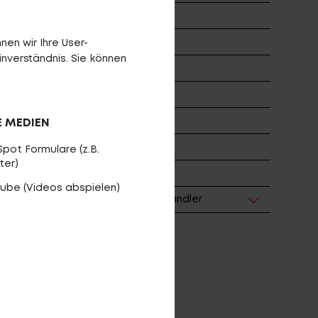
te 55
o 40
en wir Ihre User-
inverständnis. Sie können
i VEO
LD 5650
E MEDIEN
kg
pot Formulare (z.B.
ter)
ube (Videos abspielen)
e sich bei Ihrem CENTURION-Fachhändler