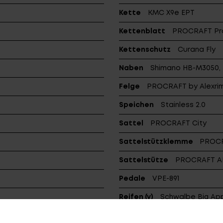
Kette
KMC X9e EPT
Kettenblatt
PROCRAFT Pro 4
Kettenschutz
Curana Fly
Naben
Shimano HB-M3050, 
Felge
PROCRAFT by Alexri
Speichen
Stainless 2.0
Sattel
PROCRAFT City
Sattelstützklemme
PROCRA
Sattelstütze
PROCRAFT AL 
Pedale
VPE-891
Reifen (v)
Schwalbe Big App
Gepäckträger
CENTURION 