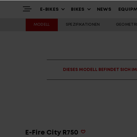
E-BIKES
BIKES
NEWS
EQUIP
MODELL
SPEZIFIKATIONEN
GEOMETRI
Highlights
Mountain
Mountainbikes
Über uns
Trekking
Cross – Urban
DIESES MODELL BEFINDET SICH I
Service
Gravel & Commute
Youth & Kids
Stories
Cargo & City
Alle Modelle
E-Fire City R750