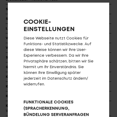
Schalthebel
Shimano Nexus-8
Schaltzugaußenhülle
Shimano
COOKIE-
EINSTELLUNGEN
Lenker
PROCRAFT CITY COMP
Diese Webseite nutzt Cookies für
Vorbau
PROCRAFT AL ADJUSTABLE PRO, dia: 31.8
Funktions- und Statistikzwecke. Auf
Vorbaulänge
100L
diese Weise können wir Ihre User-
Experience verbessern. Da wir Ihre
Steuersatz
VP-J203PES
Privatsphäre schätzen, bitten wir Sie
hiermit um Ihr Einverständnis. Sie
Griffe
PROCRAFT ERGO Clamp AL
können Ihre Einwilligung später
Kassette
Shimano 19T
jederzeit im Datenschutz ändern/
widerrufen.
Kurbel
Lasco EB05 Gen3, 42T
Kette
KMC Z610HX
FUNKTIONALE COOKIES
Kettenblatt
PROCRAFT Pro 40T [26"], 38T [28"], BCD
(SPRACHERKENNUNG,
104, narrow - wide
BÜNDELUNG SERVERANFRAGEN