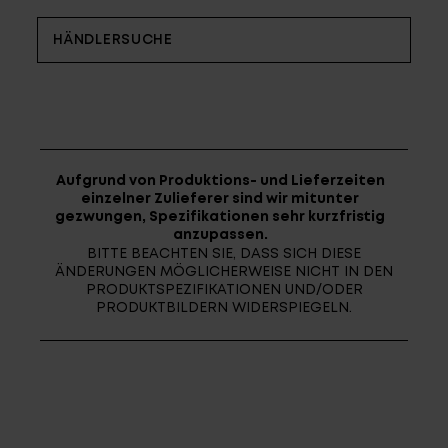
Fragen - Antworten / FAQ
Finde die richtige Rahmengröße
HÄNDLERSUCHE
Aufgrund von Produktions- und Lieferzeiten
einzelner Zulieferer sind wir mitunter
gezwungen, Spezifikationen sehr kurzfristig
anzupassen.
BITTE BEACHTEN SIE, DASS SICH DIESE
ÄNDERUNGEN MÖGLICHERWEISE NICHT IN DEN
PRODUKTSPEZIFIKATIONEN UND/ODER
PRODUKTBILDERN WIDERSPIEGELN.