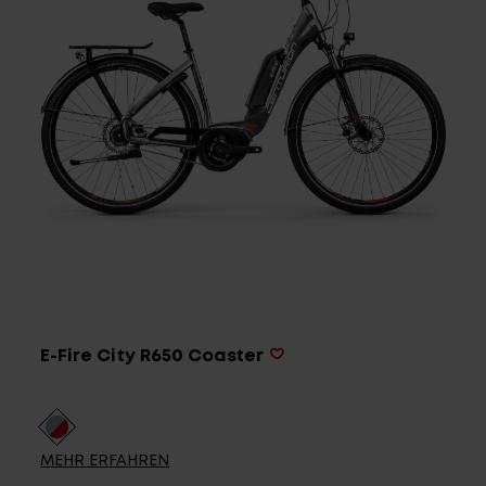
Service
Stories
Partner
Top-Links
Finde dein Bike
E-Fire City R650 Coaster
Jetzt zu unserem Newsletter anmelden
Karriere bei CENTURION
Händlersuche
MEHR ERFAHREN
Wir sind Qualität