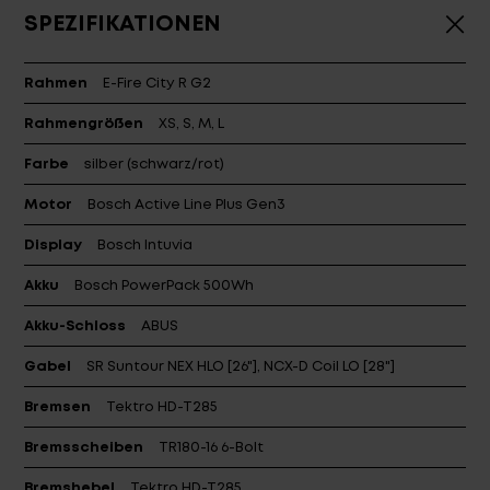
SPEZIFIKATIONEN
Rahmen
E-Fire City R G2
Rahmengrößen
XS, S, M, L
Farbe
silber (schwarz/rot)
Motor
Bosch Active Line Plus Gen3
Display
Bosch Intuvia
Login
de-DE
Akku
Bosch PowerPack 500Wh
Akku-Schloss
ABUS
HÄNDLERSUCHE
Gabel
SR Suntour NEX HLO [26"], NCX-D Coil LO [28"]
Bremsen
Tektro HD-T285
Bremsscheiben
TR180-16 6-Bolt
Bremshebel
Tektro HD-T285