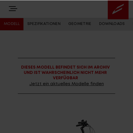
MODELL
SPEZIFIKATIONEN
GEOMETRIE
DOWNLOADS
E-BIKES
BIKES
DIESES MODELL BEFINDET SICH IM ARCHIV
NEWS
UND IST WAHRSCHEINLICH NICHT MEHR
VERFÜGBAR
EQUIPMENT
Jetzt ein aktuelles Modelle finden
Highlights
Über uns