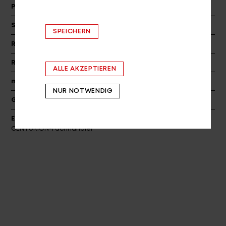
Parkstütze
PROCRAFT Stylo 40
Scheinwerfer
Trelock Bike-i VEO
SPEICHERN
Rücklicht
Trelock Duo Flat
Rahmenschloss
ABUS SHIELD 5650
ALLE AKZEPTIEREN
max. Gesamtgewicht
150 kg
NUR NOTWENDIG
Gewicht ca.
25.1 kg
Ersatzteile
Informieren Sie sich bei Ihrem
CENTURION-Fachhändler