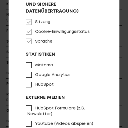
UND SICHERE
Kettenschutz
Curana
DATENÜBERTRAGUNG)
Naben
Shimano HB-M3050, 36H CL / Shimano Nexus
SG-C6001-8CD, 36H
Sitzung
Felge
PROCRAFT by Alexrims MPD23, IW23
Cookie-Einwilligungsstatus
Sprache
Speichen
Stainless 2.0
Sattel
PROCRAFT City
STATISTIKEN
Sattelstützklemme
PROCRAFT SC-204, dia: 31.8
Matomo
Sattelstütze
PROCRAFT AL PRO, dia: 30.9
Google Analytics
Pedale
VPE-891
HubSpot
Reifen (v)
Schwalbe Big Apple K-Guard 50-559/622
EXTERNE MEDIEN
Reflex
HubSpot Formulare (z.B.
Gepäckträger
CENTURION Racktime E-Trekking
Newsletter)
Schutzbleche
Curana C-Lite 55
Youtube (Videos abspielen)