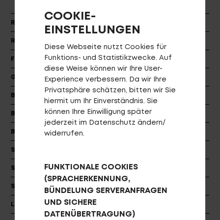
COOKIE-
Rahmen
Crossline Pro Tour
EINSTELLUNGEN
Rahmengrößen
XS, S/M, M/L
Diese Webseite nutzt Cookies für
Funktions- und Statistikzwecke. Auf
Farbe
mattschwarz (anthrazit/dunkelsilber)
diese Weise können wir Ihre User-
Gabel
SR Suntour NEX Coil DS
Experience verbessern. Da wir Ihre
Login
Privatsphäre schätzen, bitten wir Sie
de-DE
Bremsen
Tektro HD-T275
hiermit um Ihr Einverständnis. Sie
können Ihre Einwilligung später
Bremsscheiben
TR180-24 6-Bolt
HÄNDLERSUCHE
jederzeit im Datenschutz ändern/
Bremshebel
Tektro HD-T275
widerrufen.
Schaltwerk
Shimano RD-TX800
FUNKTIONALE COOKIES
Schalthebel
Shimano SL-M360-L / -8R
(SPRACHERKENNUNG,
Schaltzugaußenhülle
Jagwire A-Standard
BÜNDELUNG SERVERANFRAGEN
UND SICHERE
Lenker
PROCRAFT RISER PRO
DATENÜBERTRAGUNG)