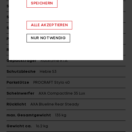
SPEICHERN
Sattel
PROCRAFT CROSS TOUR
Sattelstützklemme
PROCRAFT XC-68, dia: 31.8 w/QR
ALLE AKZEPTIEREN
Sattelstütze
PROCRAFT AL COMP II, dia: 27.2
NUR NOTWENDIG
Pedale
VPE-465
Reifen (v)
Kenda Kwick Drumlin, 45-622
Gepäckträger
Racktime RTA
Schutzbleche
Hebie 53
Parkstütze
PROCRAFT Stylo 40
Scheinwerfer
AXA Compactline 35 Lux
Rücklicht
AXA Blueline Rear Steady
max. Gesamtgewicht
135 kg
Gewicht ca.
16.2 kg