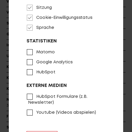
Vorbau
PROCRAFT AL COMP II, dia: 31.8 17°
Sitzung
Vorbaulänge
60L [XS], 70L [S/M], 80L [M/L]
Cookie-Einwilligungsstatus
Steuersatz
VP 2346
Sprache
Griffe
PROCRAFT Standard
STATISTIKEN
Innenlager
TH BB-7420ST 73
Matomo
Umwerfer
Shimano FD-TY700-TSM3, dia: 34.9
Google Analytics
Kassette
Shimano CS-HG318-8 11-34T
HubSpot
Kurbel
Shimano FC-TY301, 42/34/24T
EXTERNE MEDIEN
Kette
KMC Z8.3
HubSpot Formulare (z.B.
Naben
Shimano DH-3D32-QR, 32H / PROCRAFT DC-
Newsletter)
32, 32H 6-Bolt
Youtube (Videos abspielen)
Felge
PROCRAFT by Jalco JD 200, IW20
Speichen
Stainless 2.0