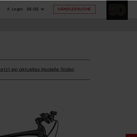
HÄNDLERSUCHE
Login
DE-DE
ION
wsletter anmelden
ION
etzt ein aktuelles Modelle finden
ION
 FAQ
ahmengröße
ssistent
 FAQ
 FAQ
ahmengröße
E ARCHIV
FINDE DEIN BIKE