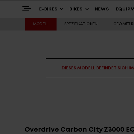
E-BIKES
BIKES
NEWS
EQUIP
MODELL
SPEZIFIKATIONEN
GEOMETRI
Highlights
Mountain
Mountainbikes
Über uns
Trekking
Cross – Urban
DIESES MODELL BEFINDET SICH I
Service
Gravel & Commute
Youth & Kids
Stories
Cargo & City
Alle Modelle
Overdrive Carbon City Z3000 E