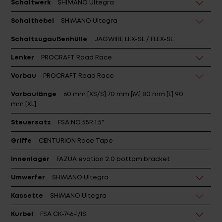
Schaltwerk
SHIMANO Ultegra
Schalthebel
SHIMANO Ultegra
Schaltzugaußenhülle
JAGWIRE LEX-SL / FLEX-SL
Lenker
PROCRAFT Road Race
Vorbau
PROCRAFT Road Race
Vorbaulänge
60 mm [XS/S] 70 mm [M] 80 mm [L] 90
mm [XL]
Steuersatz
FSA NO.55R 1.5"
Griffe
CENTURION Race Tape
Innenlager
FAZUA evation 2.0 bottom bracket
Umwerfer
SHIMANO Ultegra
Kassette
SHIMANO Ultegra
Kurbel
FSA CK-746-1/IS