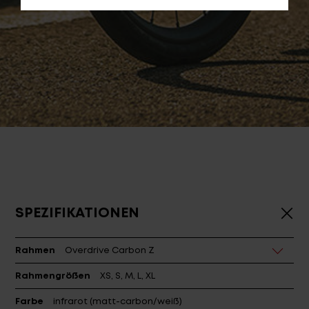
SPEZIFIKATIONEN
Rahmen
Overdrive Carbon Z
Rahmengrößen
XS, S, M, L, XL
Farbe
infrarot (matt-carbon/weiß)