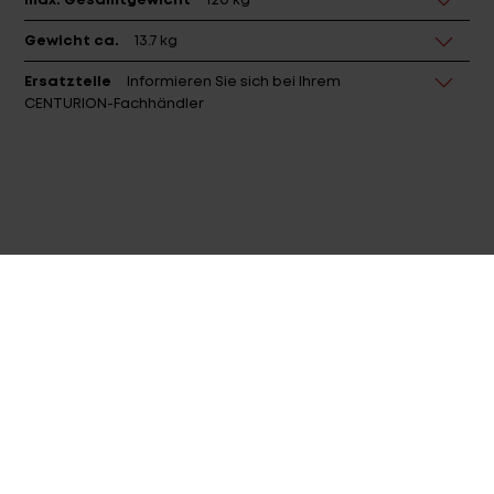
max. Gesamtgewicht
120 kg
Gewicht ca.
13.7 kg
Ersatzteile
Informieren Sie sich bei Ihrem
CENTURION-Fachhändler
GEOMETRIE