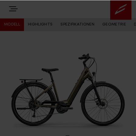
MODELL
HIGHLIGHTS
SPEZIFIKATIONEN
GEOMETRIE
E-BIKES
BIKES
NEWS
EQUIPMENT
Highlights
Über uns