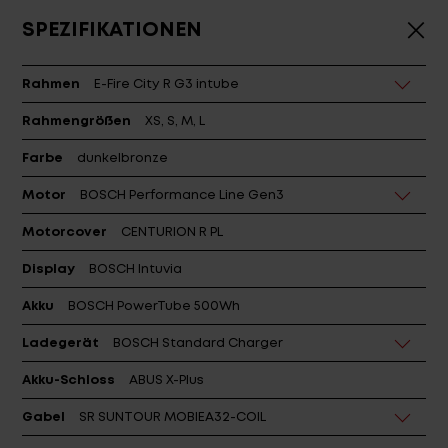
SPEZIFIKATIONEN
Rahmen
E-Fire City R G3 intube
Rahmengrößen
XS, S, M, L
Farbe
dunkelbronze
Motor
BOSCH Performance Line Gen3
Motorcover
CENTURION R PL
Display
BOSCH Intuvia
Akku
BOSCH PowerTube 500Wh
Ladegerät
BOSCH Standard Charger
Akku-Schloss
ABUS X-Plus
Gabel
SR SUNTOUR MOBIEA32-COIL