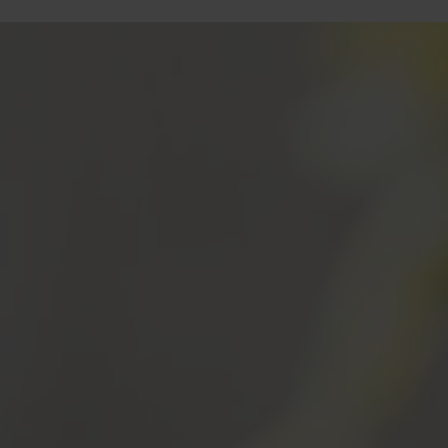
Login
de-DE
HÄNDLERSUCHE