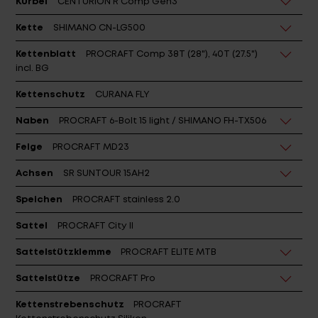
Kurbel
CENTURION R Comp Gen3
Kette
SHIMANO CN-LG500
Kettenblatt
PROCRAFT Comp 38T (28"), 40T (27.5")
incl. BG
Kettenschutz
CURANA FLY
Naben
PROCRAFT 6-Bolt 15 light / SHIMANO FH-TX506
Felge
PROCRAFT MD23
Achsen
SR SUNTOUR 15AH2
Speichen
PROCRAFT stainless 2.0
Sattel
PROCRAFT City II
Sattelstützklemme
PROCRAFT ELITE MTB
Sattelstütze
PROCRAFT Pro
Kettenstrebenschutz
PROCRAFT