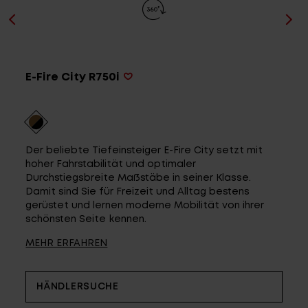
Service
Stories
E-Fire City R750i
Partner
Der beliebte Tiefeinsteiger E-Fire City setzt mit
hoher Fahrstabilität und optimaler
Durchstiegsbreite Maßstäbe in seiner Klasse.
Top-Links
Damit sind Sie für Freizeit und Alltag bestens
gerüstet und lernen moderne Mobilität von ihrer
Finde dein Bike
schönsten Seite kennen.
Jetzt zu unserem Newsletter anmelden
MEHR ERFAHREN
Karriere bei CENTURION
Händlersuche
HÄNDLERSUCHE
Wir sind Qualität