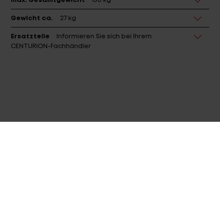
max. Gesamtgewicht
150 kg
Gewicht ca.
27 kg
Ersatzteile
Informieren Sie sich bei Ihrem
CENTURION-Fachhändler