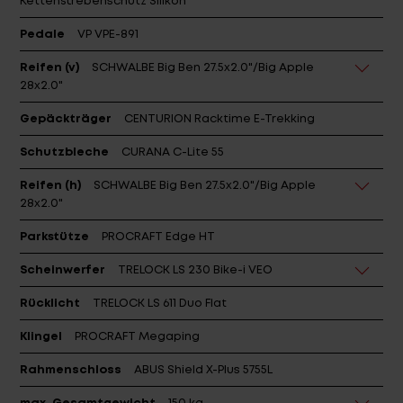
Kettenstrebenschutz Silikon
Pedale
VP VPE-891
Reifen (v)
SCHWALBE Big Ben 27.5x2.0"/Big Apple
28x2.0"
Gepäckträger
CENTURION Racktime E-Trekking
Schutzbleche
CURANA C-Lite 55
Reifen (h)
SCHWALBE Big Ben 27.5x2.0"/Big Apple
28x2.0"
Parkstütze
PROCRAFT Edge HT
Scheinwerfer
TRELOCK LS 230 Bike-i VEO
Rücklicht
TRELOCK LS 611 Duo Flat
Klingel
PROCRAFT Megaping
Rahmenschloss
ABUS Shield X-Plus 5755L