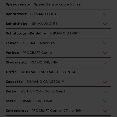
Speedsensor
Speed Sensor cable 615mm
Schaltwerk
SHIMANO CUES
Schalthebel
SHIMANO CUES
Schaltzugaußenhülle
SHIMANO OT-SP41
Lenker
PROCRAFT Riser Pro
Vorbau
PROCRAFT Comp II
Steuersatz
FSA NO.55R/57B-1
Griffe
PROCRAFT ENDURANCE ESSENTIAL
Kassette
SHIMANO CS-LG300-9
Kurbel
CENTURION R Comp Gen3
Kette
SHIMANO CN-LG500
Kettenblatt
PROCRAFT Comp 42T incl. BG