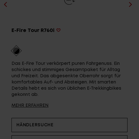
Service
Stories
E-Fire Tour R760i
Partner
Das E-Fire Tour verkörpert puren Fahrgenuss. Ein
schickes und stimmiges Gesamtpaket für Alltag
und Freizeit. Das abgesenkte Oberrohr sorgt für
komfortables Auf- und Absteigen. Mit smarten
Top-Links
Details hebt es sich von üblichen E-Trekkingbikes
gekonnt ab.
Finde dein Bike
MEHR ERFAHREN
Jetzt zu unserem Newsletter anmelden
Karriere bei CENTURION
Händlersuche
HÄNDLERSUCHE
Wir sind Qualität