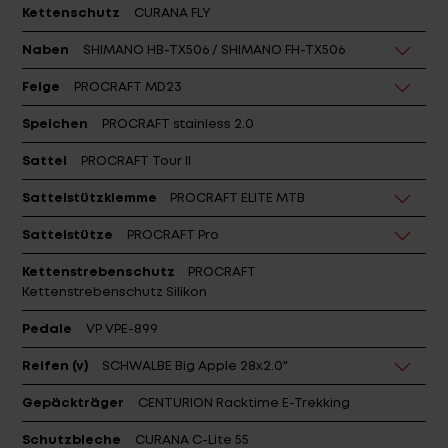
Kettenschutz
CURANA FLY
Naben
SHIMANO HB-TX506 / SHIMANO FH-TX506
Felge
PROCRAFT MD23
Speichen
PROCRAFT stainless 2.0
Sattel
PROCRAFT Tour II
Sattelstützklemme
PROCRAFT ELITE MTB
Sattelstütze
PROCRAFT Pro
Kettenstrebenschutz
PROCRAFT
Kettenstrebenschutz Silikon
Pedale
VP VPE-899
Reifen (v)
SCHWALBE Big Apple 28x2.0"
Gepäckträger
CENTURION Racktime E-Trekking
Schutzbleche
CURANA C-Lite 55