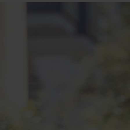
Login
de-DE
HÄNDLERSUCHE