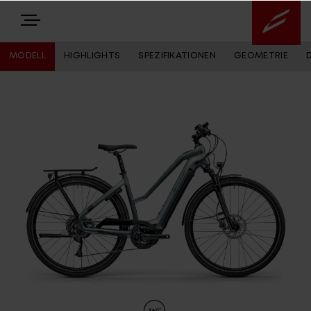
MODELL
HIGHLIGHTS
SPEZIFIKATIONEN
GEOMETRIE
E-BIKES
BIKES
NEWS
EQUIPMENT
Highlights
Über uns