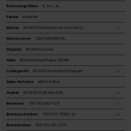
Rahmengrößen
S, M, L, XL
Farbe
schiefer
Motor
BOSCH Performance Line Gen3
Motorcover
CENTURION R PL
Display
BOSCH Intuvia
Akku
BOSCH PowerTube 625Wh
Ladegerät
BOSCH Standard Charger
Akku-Schloss
ABUS X-Plus
Gabel
SR SUNTOUR NEX-E25
Bremsen
TEKTRO HD-T275
Bremsscheiben
TEKTRO TR180-24
Bremshebel
TEKTRO HD-T275