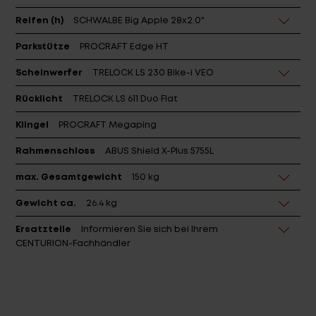
Reifen (h)
SCHWALBE Big Apple 28x2.0"
Parkstütze
PROCRAFT Edge HT
Scheinwerfer
TRELOCK LS 230 Bike-i VEO
Rücklicht
TRELOCK LS 611 Duo Flat
Klingel
PROCRAFT Megaping
Rahmenschloss
ABUS Shield X-Plus 5755L
max. Gesamtgewicht
150 kg
Gewicht ca.
26.4 kg
Ersatzteile
Informieren Sie sich bei Ihrem
CENTURION-Fachhändler