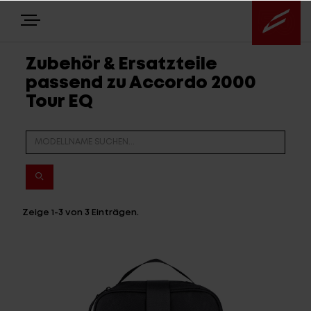
Zubehör & Ersatzteile
passend zu Accordo 2000
E-BIKES
Tour EQ
BIKES
NEWS
EQUIPMENT
Zeige
1-3
von
3
Einträgen.
Highlights
Über uns