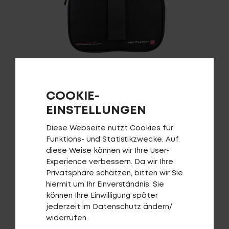
Service
Stories
Partner
Dokumententasche CENTURION
COOKIE-
EINSTELLUNGEN
AUF DIE WUNSCHLISTE
Diese Webseite nutzt Cookies für
Funktions- und Statistikzwecke. Auf
Top-Links
diese Weise können wir Ihre User-
Finde dein Bike
Experience verbessern. Da wir Ihre
Privatsphäre schätzen, bitten wir Sie
Jetzt zu unserem Newsletter anmelden
hiermit um Ihr Einverständnis. Sie
Karriere bei CENTURION
können Ihre Einwilligung später
Händlersuche
jederzeit im Datenschutz ändern/
Wir sind Qualität
widerrufen.