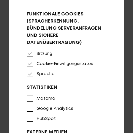
Fragen - Antworten / FAQ
Finde die richtige Rahmengröße
FUNKTIONALE COOKIES
(SPRACHERKENNUNG,
BÜNDELUNG SERVERANFRAGEN
Parkstütze PROCRAFT Kick II
UND SICHERE
DATENÜBERTRAGUNG)
AUF DIE WUNSCHLISTE
Sitzung
Cookie-Einwilligungsstatus
Sprache
STATISTIKEN
Matomo
Google Analytics
HubSpot
EXTERNE MEDIEN