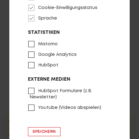
Fragen - Antworten / FAQ
Cookie-Einwilligungsstatus
Finde die richtige Rahmengröße
Sprache
Parkstütze PROCRAFT Kick II
STATISTIKEN
Matomo
AUF DIE WUNSCHLISTE
Google Analytics
HubSpot
EXTERNE MEDIEN
HubSpot Formulare (z.B.
Jetzt für unseren kostenlosen
Newsletter)
Newsletter anmelden!
Youtube (Videos abspielen)
Sie müssen der Nutzung von Hubspot Formularen
zustimmen um sich für unseren Newsletter
SPEICHERN
anzumelden.