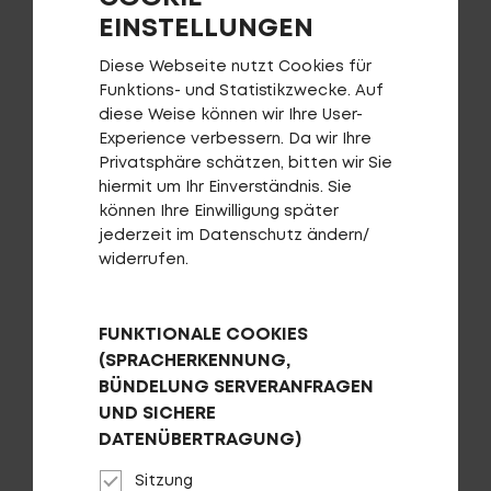
EINSTELLUNGEN
Service
Diese Webseite nutzt Cookies für
Funktions- und Statistikzwecke. Auf
Stories
diese Weise können wir Ihre User-
Experience verbessern. Da wir Ihre
Privatsphäre schätzen, bitten wir Sie
Partner
Dokumententasche CENTURION
hiermit um Ihr Einverständnis. Sie
können Ihre Einwilligung später
jederzeit im Datenschutz ändern/
AUF DIE WUNSCHLISTE
widerrufen.
Top-Links
FUNKTIONALE COOKIES
Finde dein Bike
(SPRACHERKENNUNG,
Jetzt zu unserem Newsletter anmelden
BÜNDELUNG SERVERANFRAGEN
Karriere bei CENTURION
UND SICHERE
Händlersuche
DATENÜBERTRAGUNG)
Wir sind Qualität
Sitzung