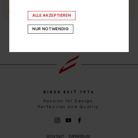
ZUSTIMMEN
EINSTELLUNGEN ÖFFNEN
ALLE AKZEPTIEREN
Login
de-DE
NUR NOTWENDIG
HÄNDLERSUCHE
BIKES SEIT 1976
Passion for Design,
Perfection and Quality.
KONTAKT
IMPRESSUM