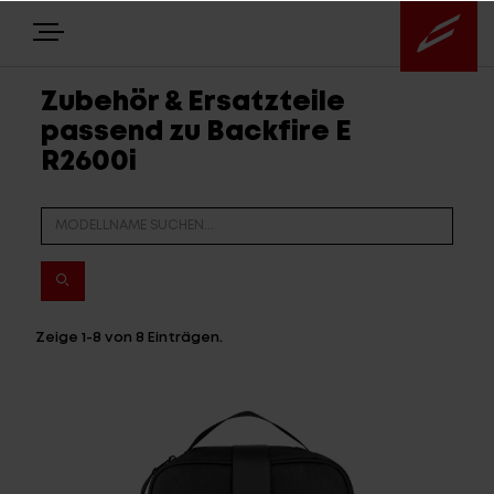
Zubehör & Ersatzteile
passend zu Backfire E
E-BIKES
R2600i
BIKES
NEWS
EQUIPMENT
Zeige
1-8
von
8
Einträgen.
Highlights
Über uns