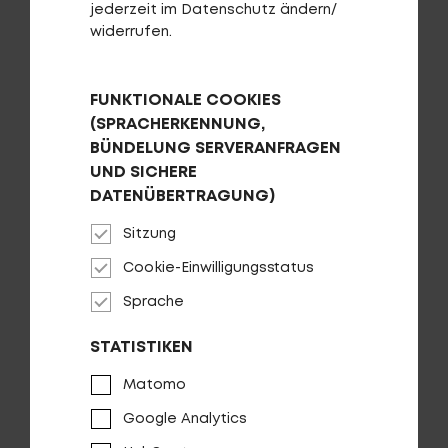
jederzeit im Datenschutz ändern/
AUF DIE WUNSCHLISTE
widerrufen.
FUNKTIONALE COOKIES
(SPRACHERKENNUNG,
BÜNDELUNG SERVERANFRAGEN
UND SICHERE
DATENÜBERTRAGUNG)
Sitzung
Cookie-Einwilligungsstatus
Sprache
Parkstütze CENTURION EDGE
STATISTIKEN
Matomo
AUF DIE WUNSCHLISTE
Google Analytics