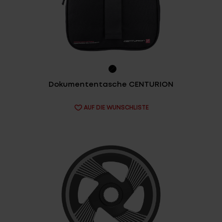
Service
Stories
Partner
Dokumententasche CENTURION
AUF DIE WUNSCHLISTE
Top-Links
Finde dein Bike
Jetzt zu unserem Newsletter anmelden
Karriere bei CENTURION
Händlersuche
Wir sind Qualität