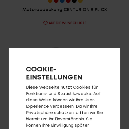
Motorabdeckung CENTURION R PL CX
AUF DIE WUNSCHLISTE
Login
de-DE
COOKIE-
EINSTELLUNGEN
HÄNDLERSUCHE
Diese Webseite nutzt Cookies für
Funktions- und Statistikzwecke. Auf
diese Weise können wir Ihre User-
Experience verbessern. Da wir Ihre
Privatsphäre schätzen, bitten wir Sie
Schutzblech-Set Alumee E-MTB
hiermit um Ihr Einverständnis. Sie
können Ihre Einwilligung später