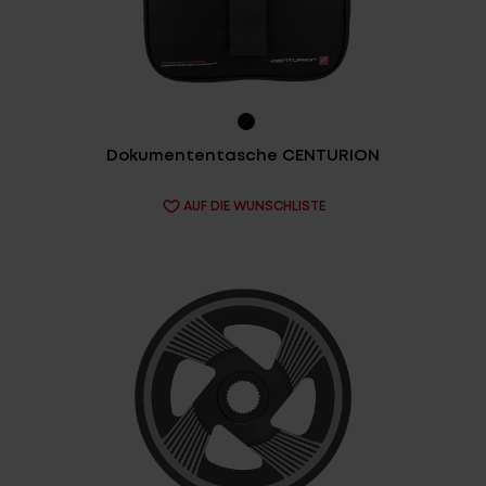
Service
Stories
Dokumententasche CENTURION
Partner
AUF DIE WUNSCHLISTE
Top-Links
Finde dein Bike
Jetzt zu unserem Newsletter anmelden
Karriere bei CENTURION
Händlersuche
Wir sind Qualität