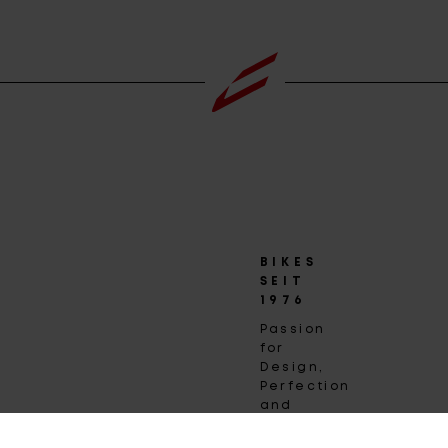
BIKES
SEIT
1976
Passion
for
Design,
Perfection
and
Quality.