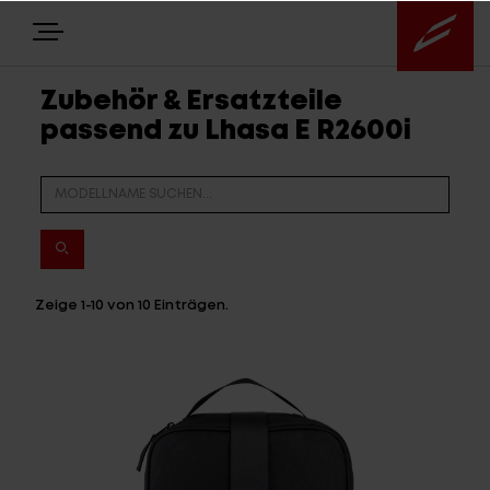
Zubehör & Ersatzteile
passend zu Lhasa E R2600i
E-BIKES
BIKES
NEWS
Zeige
1-10
von
10
Einträgen.
EQUIPMENT
Highlights
Über uns