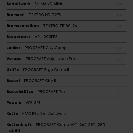
Schaltwerk
SHIMANO Alivio
Bremsen
TEKTRO HD-T275
Bremsscheiben
TEKTRO TR180-24
Steuersatz
VP-J203PES
Lenker
PROCRAFT City Comp
Vorbau
PROCRAFT Adjustable Pro
Griffe
PROCRAFT Ergo Comp II
Sattel
PROCRAFT City II
Sattelstütze
PROCRAFT Pro
Pedale
VPE-891
Kette
KMC E9 silber/schwarz
Kettenblatt
PROCRAFT Comp 40T (26"), 38T (28")
incl. BG