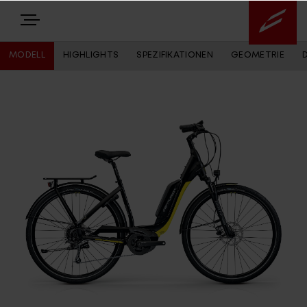
MODELL
HIGHLIGHTS
SPEZIFIKATIONEN
GEOMETRIE
E-BIKES
NEWS
Highlights
Über uns
Service
Antriebssysteme