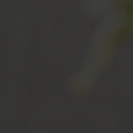
Login
de-CH
HÄNDLERSUCHE