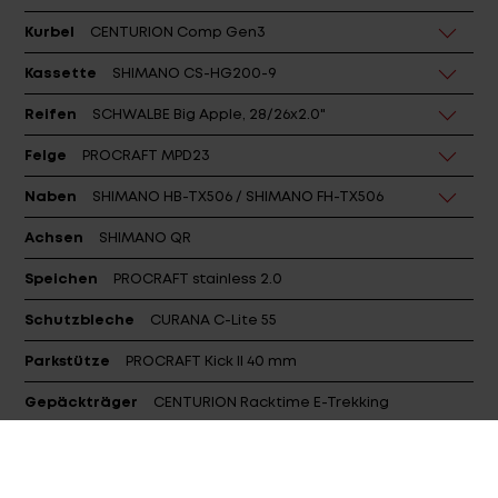
Kurbel
CENTURION Comp Gen3
Kassette
SHIMANO CS-HG200-9
Reifen
SCHWALBE Big Apple, 28/26x2.0"
Felge
PROCRAFT MPD23
Naben
SHIMANO HB-TX506 / SHIMANO FH-TX506
Achsen
SHIMANO QR
Speichen
PROCRAFT stainless 2.0
Schutzbleche
CURANA C-Lite 55
Parkstütze
PROCRAFT Kick II 40 mm
Gepäckträger
CENTURION Racktime E-Trekking
Beleuchtung
TRELOCK LS 230 Bike-i VEO / TRELOCK
LS 611 Duo Flat