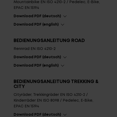
Mountainbike EN ISO 4210-2 / Pedelec, E-Bike,
EPAC EN 15194
Download PDF (deutsch)
Download PDF (english)
Top-Links
Händlersuche
BEDIENUNGSANLEITUNG ROAD
Entwickelt und Designed in BaWü
Rennrad EN ISO 4210-2
Fragen - Antworten / FAQ
Download PDF (deutsch)
Finde die richtige Rahmengröße
Download PDF (english)
BEDIENUNGSANLEITUNG TREKKING &
CITY
Cityräder, Trekkingräder EN ISO 4210-2 /
Kinderräder EN ISO 8098 / Pedelec, E-Bike,
EPAC EN 15194
Download PDF (deutsch)