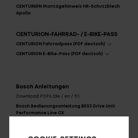
CENTURION Montagehinweis HR-Schutzblech
HÄNDLERSUCHE
Apollo
CENTURION-FAHRRAD- / E-BIKE-PASS
CENTURION Fahrradpass (PDF deutsch)
CENTURION E-Bike-Pass (PDF deutsch)
Bosch Anleitungen
Download PDFs (de / en / fr)
Bosch Bedienungsanleitung BES3 Drive Unit
Performance Line CX
Bosch Bedienungsanleitung BES3 Batterie
PowerTube 750 Wh