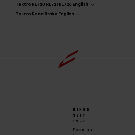
Tektro RL720 RL721 RL726 English
Tektro Road Brake English
BIKES
SEIT
1976
Passion