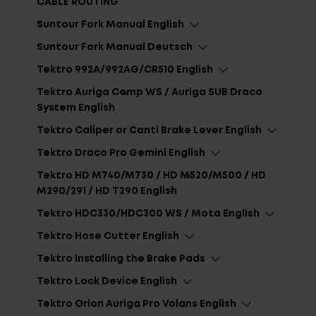
CABLE ROUTING
Suntour Fork Manual English
Suntour Fork Manual Deutsch
Tektro 992A/992AG/CR510 English
Tektro Auriga Comp WS / Auriga SUB Draco
System English
Tektro Caliper or Canti Brake Lever English
Tektro Draco Pro Gemini English
Tektro HD M740/M730 / HD M520/M500 / HD
M290/291 / HD T290 English
Tektro HDC330/HDC300 WS / Mota English
Tektro Hose Cutter English
Tektro Installing the Brake Pads
Tektro Lock Device English
Tektro Orion Auriga Pro Volans English