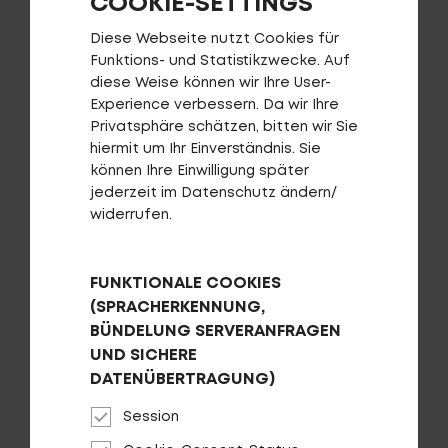
COOKIE-SETTINGS
Bosch Bedienungsanleitung BES3 Displays
Kiox 300
Diese Webseite nutzt Cookies für
Bosch Bedienungsanleitung BES3 Display
Funktions- und Statistikzwecke. Auf
Mount / Display-Halter
diese Weise können wir Ihre User-
Experience verbessern. Da wir Ihre
Bosch Bedienungsanleitung BES3 LED Remote
Privatsphäre schätzen, bitten wir Sie
Bosch Bedienungsanleitung BES3 Battery-
hiermit um Ihr Einverständnis. Sie
Charger / Ladegerät
können Ihre Einwilligung später
jederzeit im Datenschutz ändern/
Bosch Bedienungsanleitung Drive Unit
widerrufen.
Performance Line / Cargo Line
Bosch Bedienungsanleitung Drive Unit Active
Line / Active Line Plus
FUNKTIONALE COOKIES
(SPRACHERKENNUNG,
Bosch Bedienungsanleitung Displays
SmartphoneHub
BÜNDELUNG SERVERANFRAGEN
UND SICHERE
Bosch Bedienungsanleitung Displays Kiox
DATENÜBERTRAGUNG)
Bosch Bedienungsanleitung Displays Intuvia
Session
Bosch Bedienungsanleitung Displays Purion