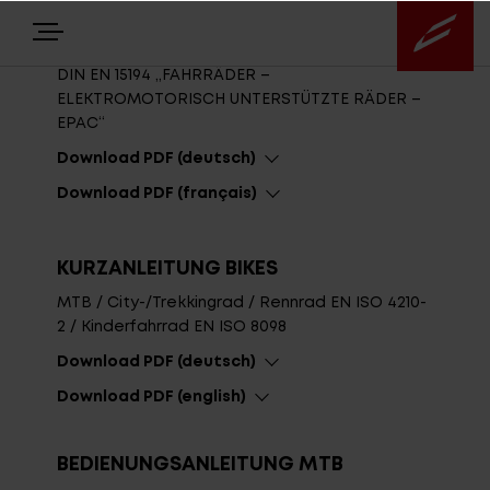
BETRIEBSANLEITUNG EPAC
FAHRRÄDER ALLGEMEIN
DIN EN 15194 „FAHRRÄDER –
ELEKTROMOTORISCH UNTERSTÜTZTE RÄDER –
EPAC“
E-BIKES
Download PDF (deutsch)
NEWS
Download PDF (français)
Highlights
KURZANLEITUNG BIKES
MTB / City-/Trekkingrad / Rennrad EN ISO 4210-
2 / Kinderfahrrad EN ISO 8098
Über uns
Download PDF (deutsch)
Download PDF (english)
Service
BEDIENUNGSANLEITUNG MTB
Antriebssysteme