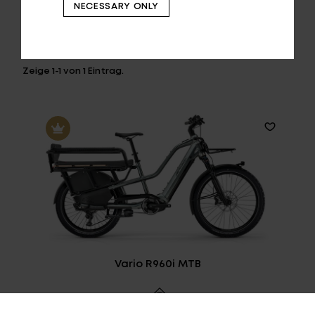
NECESSARY ONLY
Zeige
1-1
von
1
Eintrag.
Vario R960i MTB