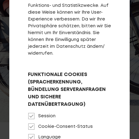
Funktions- und Statistikzwecke. Auf
diese Weise können wir Ihre User-
Experience verbessern. Da wir Ihre
Privatsphäre schätzen, bitten wir Sie
Top-Links
hiermit um Ihr Einverständnis. Sie
können Ihre Einwilligung später
Händlersuche
jederzeit im Datenschutz ändern/
Entwickelt und Designed in BaWü
widerrufen.
Fragen - Antworten / FAQ
Finde die richtige Rahmengröße
FUNKTIONALE COOKIES
(SPRACHERKENNUNG,
BÜNDELUNG SERVERANFRAGEN
UND SICHERE
DATENÜBERTRAGUNG)
Session
Cookie-Consent-Status
Language