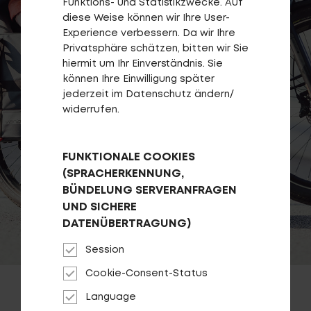
Funktions- und Statistikzwecke. Auf
diese Weise können wir Ihre User-
Experience verbessern. Da wir Ihre
Privatsphäre schätzen, bitten wir Sie
hiermit um Ihr Einverständnis. Sie
Top-Links
können Ihre Einwilligung später
jederzeit im Datenschutz ändern/
Händlersuche
widerrufen.
Entwickelt und Designed in BaWü
Fragen - Antworten / FAQ
Finde die richtige Rahmengröße
FUNKTIONALE COOKIES
(SPRACHERKENNUNG,
BÜNDELUNG SERVERANFRAGEN
UND SICHERE
DATENÜBERTRAGUNG)
Session
Cookie-Consent-Status
Language
VARIO