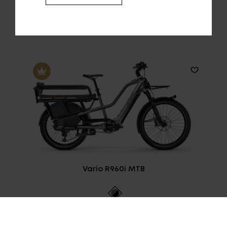
Zeige
1-1
von
1
Eintrag.
Vario R960i MTB