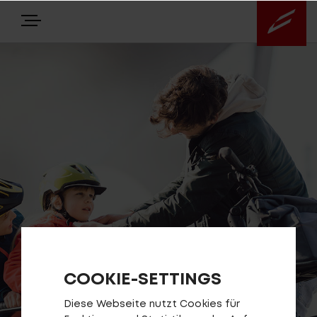
E-BIKES
NEWS
Highlights
Über uns
Service
COOKIE-SETTINGS
Diese Webseite nutzt Cookies für
Antriebssysteme