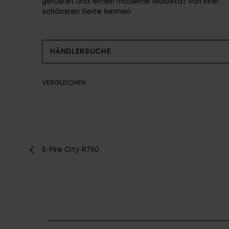
gerüstet und lernen moderne Mobilität von ihrer
schönsten Seite kennen.
HÄNDLERSUCHE
VERGLEICHEN
E-Fire City R750