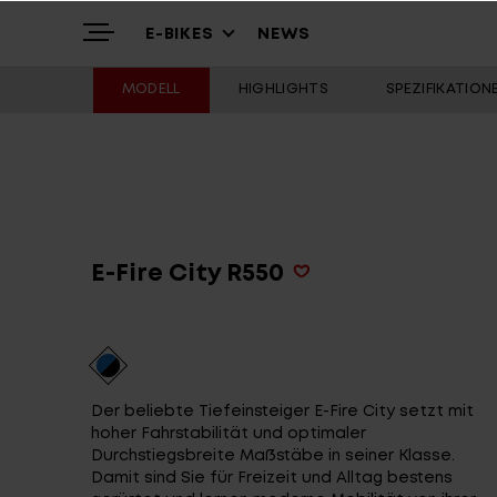
E-BIKES
NEWS
MODELL
HIGHLIGHTS
SPEZIFIKATION
Highlights
Mountain
Über uns
Trekking
E-Fire City R550
Service
Alle Modelle
Der beliebte Tiefeinsteiger E-Fire City setzt mit
Antriebssysteme
Antriebssysteme
hoher Fahrstabilität und optimaler
Durchstiegsbreite Maßstäbe in seiner Klasse.
Damit sind Sie für Freizeit und Alltag bestens