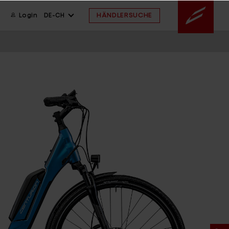
HÄNDLERSUCHE
Login
DE-CH
gned in BaWü
 FAQ
 FAQ
ssistent
ahmengröße