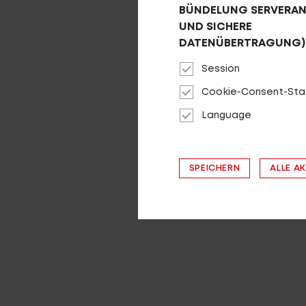
BÜNDELUNG SERVERA
PRODUKT
UND SICHERE
DATENÜBERTRAGUNG)
NO POGO R3000 2
Session
Cookie-Consent-Sta
Language
SPEICHERN
ALLE A