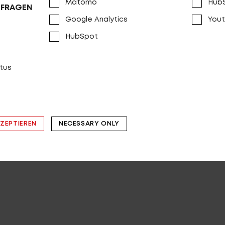
Matomo
Hub
NFRAGEN
 ANSEHEN
Google Analytics
You
025
HubSpot
tus
KZEPTIEREN
NECESSARY ONLY