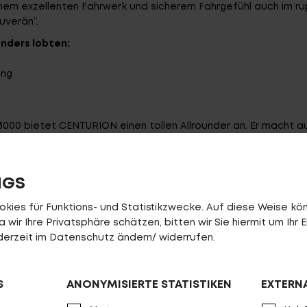
em exzellenten Fahrwerk und sicherem Fahrgefühl auch im ru
ouverän“.
nders lobten:
ung
000 bietet CENTURION einen tollen Allrounder an. Er macht 
chte Nehmerqualitäten.“
unkten
n
NGS
 von 5 Punkten
ies für Funktions- und Statistikzwecke. Auf diese Weise könn
en
wir Ihre Privatsphäre schätzen, bitten wir Sie hiermit um Ihr E
 5 Punkten
jederzeit im Datenschutz ändern/ widerrufen.
owie alle Highlights des No Pogo R im Detail gibt es
hier.
rianten des No Pogo R gibt es
hier.
S
ANONYMISIERTE STATISTIKEN
EXTERN