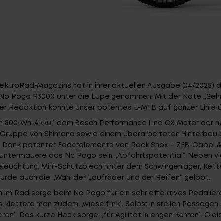
ektroRad-Magazins hat in ihrer aktuellen Ausgabe (04/2025) d
 No Pogo R3000 unter die Lupe genommen. Mit der Note „Sehr 
der Redaktion konnte unser potentes E-MTB auf ganzer Linie 
n 800-Wh-Akku“, dem Bosch Performance Line CX-Motor der n
-Gruppe von Shimano sowie einem überarbeiteten Hinterbau
 Dank potenter Federelemente von Rock Shox – ZEB-Gabel &
untermauere das No Pogo sein „Abfahrtspotential“. Neben v
eleuchtung, Mini-Schutzblech hinter dem Schwingenlager, Ket
rde auch die „Wahl der Laufräder und der Reifen“ gelobt.
on im Rad sorge beim No Pogo für ein sehr effektives Pedalier
s klettere man zudem „wieselflink“. Selbst in steilen Passagen
eren“. Das kurze Heck sorge „für Agilität in engen Kehren“. Glei