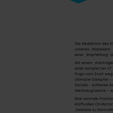
Die Redaktion des El
unseres „Klassikers“
einer „Empfehlung“ 
Mit einem „mächtige
einer kompletten XT
Pogo vom Start weg.
Ultimate-Dämpfer – 
Details − schlanke B
Werkzeugtasche − wu
Eine zentrale Positi
kraftvollen CX-Motor
„bestens zu kontrolli