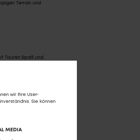
ppigen Terrain und
auf Touren Spaß und
en wir Ihre User-
inverständnis. Sie können
AL MEDIA