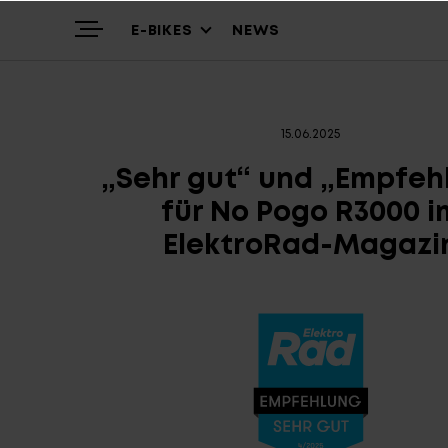
E-BIKES
NEWS
15.06.2025
Highlights
Mountain
„Sehr gut“ und „Empfeh
für No Pogo R3000 i
Über uns
Trekking
ElektroRad-Magazi
Service
Alle Modelle
Antriebssysteme
Antriebssysteme