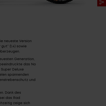
ie neueste Version
gut“ (1,4) sowie
überzeugen.
euesten Generation,
 beeindruckte das No
 Super Deluxe
ielen spannenden
tenstrebenschutz und
FINDE DEIN E-BIKE
en. Dank des
 sei das Rad
chzeitig zeige sich