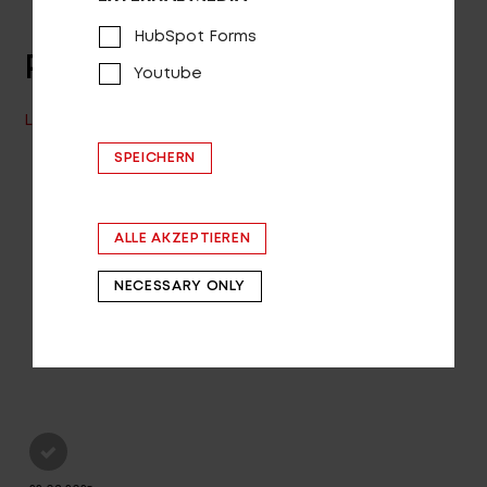
HubSpot Forms
PRODUKT ANSEHEN
Youtube
LHASA R2000 2025
SPEICHERN
ALLE AKZEPTIEREN
NECESSARY ONLY