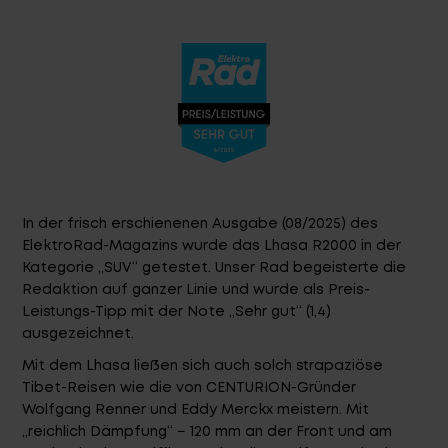
Top-Links
Händlersuche
Entwickelt und Designed in BaWü
Fragen - Antworten / FAQ
Finde die richtige Rahmengröße
In der frisch erschienenen Ausgabe (08/2025) des
ElektroRad-Magazins wurde das Lhasa R2000 in der
Kategorie „SUV“ getestet. Unser Rad begeisterte die
Redaktion auf ganzer Linie und wurde als Preis-
Leistungs-Tipp mit der Note „Sehr gut“ (1,4)
ausgezeichnet.
Mit dem Lhasa ließen sich auch solch strapaziöse
Tibet-Reisen wie die von CENTURION-Gründer
Wolfgang Renner und Eddy Merckx meistern. Mit
„reichlich Dämpfung“ − 120 mm an der Front und am