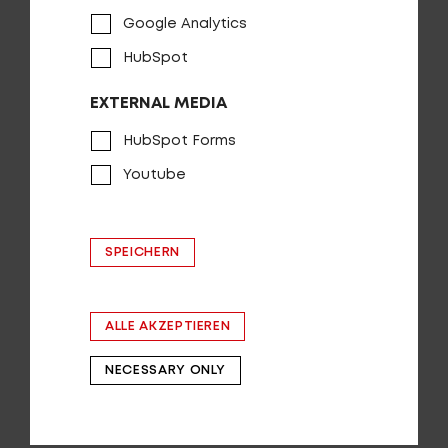
sprengen wir die Grenzen des Möglichen für
Google Analytics
geländetaugliche E-Bikes mit tiefem Einstieg.
Kraftvoll unterstützt begeistern sie mit einem
HubSpot
optimalen Verhältnis aus Fahrsicherheit und einem
überaus komfortablen Durchstieg. Wer maximalen
EXTERNAL MEDIA
Komfort sucht und sich trotzdem auf Wald- und
Forstwegen zügig und sicher fortbewegen will, ist
HubSpot Forms
hier genau richtig.
Youtube
Login
de-CH
SPEICHERN
SORTIEREN
HÄNDLERSUCHE
ALLE AKZEPTIEREN
ZURÜCKSETZEN
ALLE MODELLE
NECESSARY ONLY