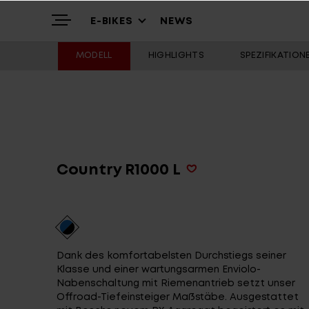
E-BIKES
NEWS
MODELL
HIGHLIGHTS
SPEZIFIKATION
Highlights
Mountain
Über uns
Trekking
Country R1000 L
Service
Alle Modelle
Dank des komfortabelsten Durchstiegs seiner
Antriebssysteme
Antriebssysteme
Klasse und einer wartungsarmen Enviolo-
Nabenschaltung mit Riemenantrieb setzt unser
Offroad-Tiefeinsteiger Maßstäbe. Ausgestattet