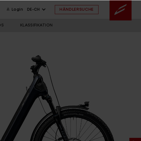
HÄNDLERSUCHE
Login
DE-CH
OS
KLASSIFIKATION
gned in BaWü
 FAQ
 FAQ
ssistent
ahmengröße