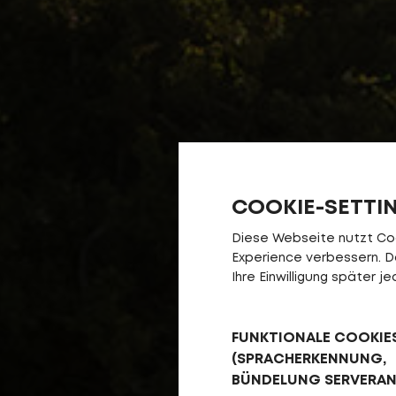
COOKIE-SETTI
Diese Webseite nutzt Cook
Experience verbessern. Da 
Ihre Einwilligung später 
FUNKTIONALE COOKIE
(SPRACHERKENNUNG,
BÜNDELUNG SERVERA