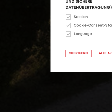
UND SICHERE
DATENÜBERTRAGUNG)
Session
Cookie-Consent-Sta
Language
SPEICHERN
ALLE A