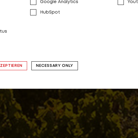
Google Analytics
You
SEITIG. SP
HubSpot
tus
MODELLE ANSEHEN
KZEPTIEREN
NECESSARY ONLY