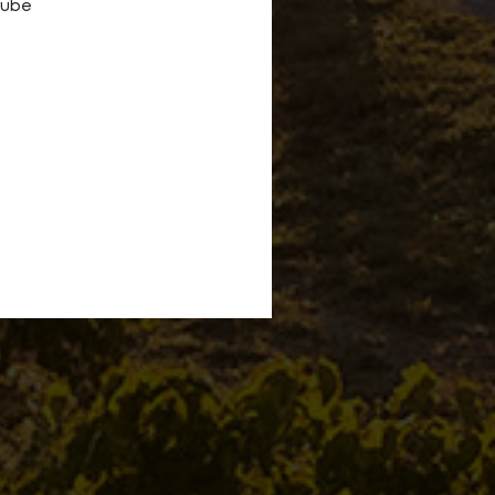
tube
ORTIV