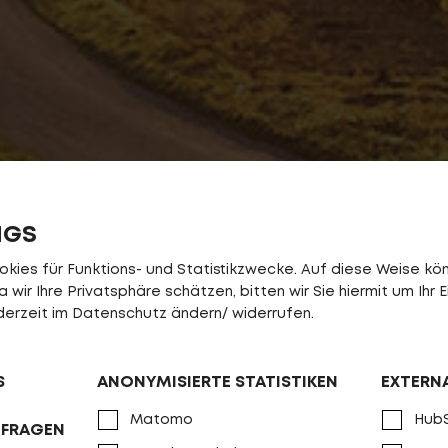
NGS
ies für Funktions- und Statistikzwecke. Auf diese Weise könn
wir Ihre Privatsphäre schätzen, bitten wir Sie hiermit um Ihr E
DAS NEUE COUNTRY T
jederzeit im Datenschutz ändern/ widerrufen.
KRAFTVOLL
S
ANONYMISIERTE STATISTIKEN
EXTERN
Matomo
Hub
NFRAGEN