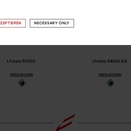
KZEPTIEREN
NECESSARY ONLY
Lhasa R1000
Lhasa R800i EQ
VERGLEICHEN
VERGLEICHEN